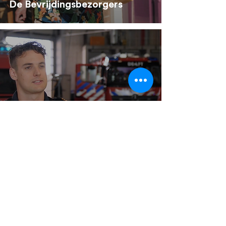
De Bevrijdingsbezorgers
Documentaire Corona in Delft
LINKEDIN
-
INSTAGRAM
-
YOUTUBE
-