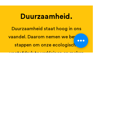
Duurzaamheid.
Duurzaamheid staat hoog in ons
vaandel.
Daarom nemen we bewust
stappen om onze ecologische
voetafdruk te verkleinen en maken
we duurzame keuzes in al onze
projecten.
Zo printen we uitsluitend op
boomloos papier, vervoeren we
kleinere materialen met een
elektrische bus, en gebruiken we
onze Euro 6-bakwagen uitsluitend
voor het zware geschut. Afval
scheiden we zorgvuldig, zowel voor