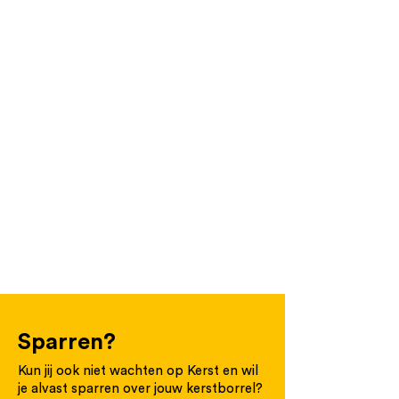
Sparren?
Kun jij ook niet wachten op Kerst en wil
je alvast sparren over jouw kerstborrel?